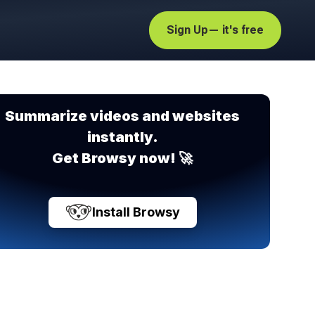
Sign Up
— it's free
Summarize videos and websites
instantly.
Get Browsy now! 🚀
Install Browsy