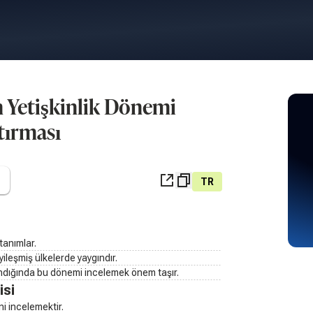
n Yetişkinlik Dönemi
tırması
TR
tanımlar.
ileşmiş ülkelerde yaygındır.
ndığında bu dönemi incelemek önem taşır.
isi
i incelemektir.