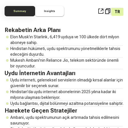
TR
Summary
Insights
Rekabetin Arka Planı
Elon Musk'ın Starlink, 6,419 uyduya ve 100 ülkede dört milyon
aboneye sahip.
Hindistan hükümeti, uydu spektrumunu yönetmeliklerle tahsis
edeceğini duyurdu.
Mukesh Ambani'nin Reliance Jio, telekom sektöründe önemli
bir oyuncudur.
Uydu İnternetin Avantajları
Uydu interneti, geleneksel servislerin olmadığı kırsal alanlar için
güvenilir bir seçenek sunar.
Hindistan'da uydu internet abonelerinin 2025 yılına kadar iki
milyona ulaşması bekleniyor.
Uydu bağlantısı, dijital bölünmeyi azaltma potansiyeline sahiptir.
Harekete Geçen Stratejiler
Ambani, uydu spektrumunun açık artırmada tahsis edilmesini
savunuyor.