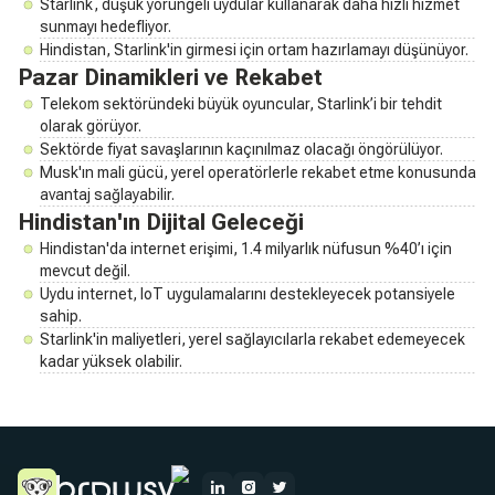
Starlink, düşük yörüngeli uydular kullanarak daha hızlı hizmet
sunmayı hedefliyor.
Hindistan, Starlink'in girmesi için ortam hazırlamayı düşünüyor.
Pazar Dinamikleri ve Rekabet
Telekom sektöründeki büyük oyuncular, Starlink’i bir tehdit
olarak görüyor.
Sektörde fiyat savaşlarının kaçınılmaz olacağı öngörülüyor.
Musk'ın mali gücü, yerel operatörlerle rekabet etme konusunda
avantaj sağlayabilir.
Hindistan'ın Dijital Geleceği
Hindistan'da internet erişimi, 1.4 milyarlık nüfusun %40’ı için
mevcut değil.
Uydu internet, IoT uygulamalarını destekleyecek potansiyele
sahip.
Starlink'in maliyetleri, yerel sağlayıcılarla rekabet edemeyecek
kadar yüksek olabilir.