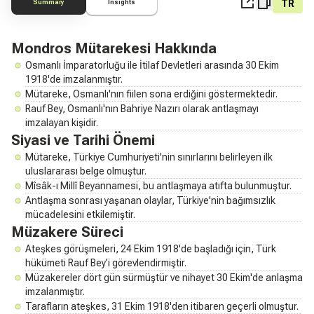
TR
Summary
Insights
Mondros Mütarekesi Hakkında
Osmanlı İmparatorluğu ile İtilaf Devletleri arasında 30 Ekim
1918'de imzalanmıştır.
Mütareke, Osmanlı'nın fiilen sona erdiğini göstermektedir.
Rauf Bey, Osmanlı'nın Bahriye Nazırı olarak antlaşmayı
imzalayan kişidir.
Siyasi ve Tarihi Önemi
Mütareke, Türkiye Cumhuriyeti'nin sınırlarını belirleyen ilk
uluslararası belge olmuştur.
Mîsâk-ı Millî Beyannamesi, bu antlaşmaya atıfta bulunmuştur.
Antlaşma sonrası yaşanan olaylar, Türkiye'nin bağımsızlık
mücadelesini etkilemiştir.
Müzakere Süreci
Ateşkes görüşmeleri, 24 Ekim 1918'de başladığı için, Türk
hükümeti Rauf Bey’i görevlendirmiştir.
Müzakereler dört gün sürmüştür ve nihayet 30 Ekim'de anlaşma
imzalanmıştır.
Tarafların ateşkes, 31 Ekim 1918'den itibaren geçerli olmuştur.