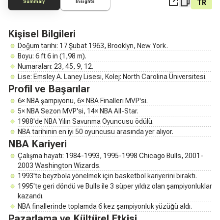
TR
Summary
Insights
Kişisel Bilgileri
Doğum tarihi: 17 Şubat 1963, Brooklyn, New York.
Boyu: 6 ft 6 in (1,98 m).
Numaraları: 23, 45, 9, 12.
Lise: Emsley A. Laney Lisesi, Kolej: North Carolina Üniversitesi.
Profil ve Başarılar
6× NBA şampiyonu, 6× NBA Finalleri MVP'si.
5× NBA Sezon MVP'si, 14× NBA All-Star.
1988'de NBA Yılın Savunma Oyuncusu ödülü.
NBA tarihinin en iyi 50 oyuncusu arasında yer alıyor.
NBA Kariyeri
Çalışma hayatı: 1984-1993, 1995-1998 Chicago Bulls, 2001-
2003 Washington Wizards.
1993'te beyzbola yönelmek için basketbol kariyerini bıraktı.
1995'te geri döndü ve Bulls ile 3 süper yıldız olan şampiyonluklar
kazandı.
NBA finallerinde toplamda 6 kez şampiyonluk yüzüğü aldı.
Pazarlama ve Kültürel Etkisi