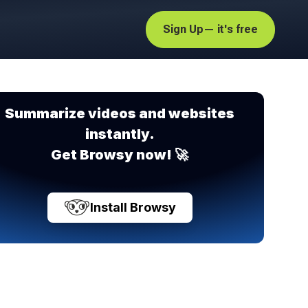
Sign Up
— it's free
Summarize videos and websites
instantly.
Get Browsy now! 🚀
Install Browsy