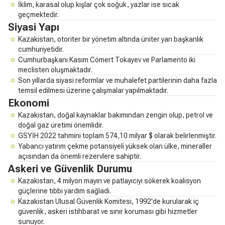
İklim, karasal olup kışlar çok soğuk, yazlar ise sıcak
geçmektedir.
Siyasi Yapı
Kazakistan, otoriter bir yönetim altında üniter yarı başkanlık
cumhuriyetidir.
Cumhurbaşkanı Kasım Cömert Tokayev ve Parlamento iki
meclisten oluşmaktadır.
Son yıllarda siyasi reformlar ve muhalefet partilerinin daha fazla
temsil edilmesi üzerine çalışmalar yapılmaktadır.
Ekonomi
Kazakistan, doğal kaynaklar bakımından zengin olup, petrol ve
doğal gaz üretimi önemlidir.
GSYİH 2022 tahmini toplam 574,10 milyar $ olarak belirlenmiştir.
Yabancı yatırım çekme potansiyeli yüksek olan ülke, mineraller
açısından da önemli rezervlere sahiptir.
Askeri ve Güvenlik Durumu
Kazakistan, 4 milyon mayın ve patlayıcıyı sökerek koalisyon
güçlerine tıbbi yardım sağladı.
Kazakistan Ulusal Güvenlik Komitesi, 1992'de kurularak iç
güvenlik, askeri istihbarat ve sınır koruması gibi hizmetler
sunuyor.