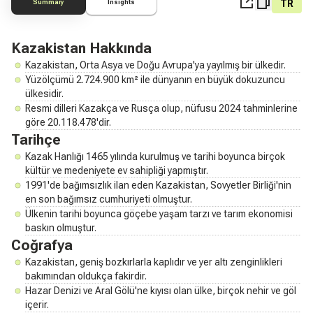
TR
Summary
Insights
Kazakistan Hakkında
Kazakistan, Orta Asya ve Doğu Avrupa'ya yayılmış bir ülkedir.
Yüzölçümü 2.724.900 km² ile dünyanın en büyük dokuzuncu
ülkesidir.
Resmi dilleri Kazakça ve Rusça olup, nüfusu 2024 tahminlerine
göre 20.118.478'dir.
Tarihçe
Kazak Hanlığı 1465 yılında kurulmuş ve tarihi boyunca birçok
kültür ve medeniyete ev sahipliği yapmıştır.
1991'de bağımsızlık ilan eden Kazakistan, Sovyetler Birliği'nin
en son bağımsız cumhuriyeti olmuştur.
Ülkenin tarihi boyunca göçebe yaşam tarzı ve tarım ekonomisi
baskın olmuştur.
Coğrafya
Kazakistan, geniş bozkırlarla kaplıdır ve yer altı zenginlikleri
bakımından oldukça fakirdir.
Hazar Denizi ve Aral Gölü'ne kıyısı olan ülke, birçok nehir ve göl
içerir.