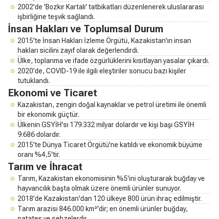
2002'de 'Bozkır Kartalı' tatbikatları düzenlenerek uluslararası
işbirliğine teşvik sağlandı.
İnsan Hakları ve Toplumsal Durum
2015'te İnsan Hakları İzleme Örgütü, Kazakistan'ın insan
hakları sicilini zayıf olarak değerlendirdi.
Ülke, toplanma ve ifade özgürlüklerini kısıtlayan yasalar çıkardı.
2020'de, COVID-19 ile ilgili eleştiriler sonucu bazı kişiler
tutuklandı.
Ekonomi ve Ticaret
Kazakistan, zengin doğal kaynaklar ve petrol üretimi ile önemli
bir ekonomik güçtür.
Ülkenin GSYİH'sı 179.332 milyar dolardır ve kişi başı GSYİH
9.686 dolardır.
2015'te Dünya Ticaret Örgütü'ne katıldı ve ekonomik büyüme
oranı %4,5'tir.
Tarım ve İhracat
Tarım, Kazakistan ekonomisinin %5'ini oluşturarak buğday ve
hayvancılık başta olmak üzere önemli ürünler sunuyor.
2018'de Kazakistan'dan 120 ülkeye 800 ürün ihraç edilmiştir.
Tarım arazisi 846.000 km²'dir; en önemli ürünler buğday,
patates ve sebzelerdir.