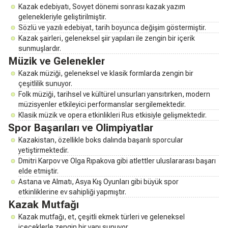
Kazak edebiyatı, Sovyet dönemi sonrası kazak yazım
gelenekleriyle geliştirilmiştir.
Sözlü ve yazılı edebiyat, tarih boyunca değişim göstermiştir.
Kazak şairleri, geleneksel şiir yapıları ile zengin bir içerik
sunmuşlardır.
Müzik ve Gelenekler
Kazak müziği, geleneksel ve klasik formlarda zengin bir
çeşitlilik sunuyor.
Folk müziği, tarihsel ve kültürel unsurları yansıtırken, modern
müzisyenler etkileyici performanslar sergilemektedir.
Klasik müzik ve opera etkinlikleri Rus etkisiyle gelişmektedir.
Spor Başarıları ve Olimpiyatlar
Kazakistan, özellikle boks dalında başarılı sporcular
yetiştirmektedir.
Dmitri Karpov ve Olga Rıpakova gibi atlettler uluslararası başarı
elde etmiştir.
Astana ve Almatı, Asya Kış Oyunları gibi büyük spor
etkinliklerine ev sahipliği yapmıştır.
Kazak Mutfağı
Kazak mutfağı, et, çeşitli ekmek türleri ve geleneksel
içeceklerle zengin bir yapı sunuyor.