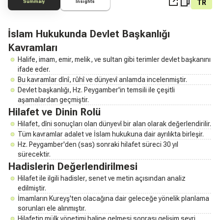
TR
Summary
Insights
İslam Hukukunda Devlet Başkanlığı
Kavramları
Halife, imam, emir, melik, ve sultan gibi terimler devlet başkanını
ifade eder.
Bu kavramlar dînî, rûhî ve dünyevî anlamda incelenmiştir.
Devlet başkanlığı, Hz. Peygamber'in temsili ile çeşitli
aşamalardan geçmiştir.
Hilafet ve Dinin Rolü
Hilafet, dîni sonuçları olan dünyevî bir alan olarak değerlendirilir.
Tüm kavramlar adalet ve İslam hukukuna dair ayrılıkta birleşir.
Hz. Peygamber'den (sas) sonraki hilafet süreci 30 yıl
sürecektir.
Hadislerin Değerlendirilmesi
Hilafet ile ilgili hadisler, senet ve metin açısından analiz
edilmiştir.
İmamların Kureyş'ten olacağına dair geleceğe yönelik planlama
sorunları ele alınmıştır.
Hilafetin mülk yönetimi haline gelmesi sonrası gelişim seyri