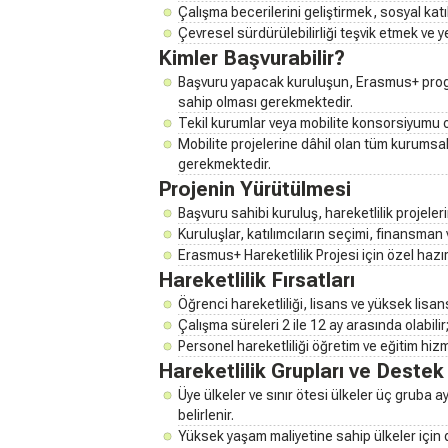
Çalışma becerilerini geliştirmek, sosyal katı
Çevresel sürdürülebilirliği teşvik etmek ve y
Kimler Başvurabilir?
Başvuru yapacak kuruluşun, Erasmus+ prog
sahip olması gerekmektedir.
Tekil kurumlar veya mobilite konsorsiyumu ol
Mobilite projelerine dâhil olan tüm kurumsa
gerekmektedir.
Projenin Yürütülmesi
Başvuru sahibi kuruluş, hareketlilik projeler
Kuruluşlar, katılımcıların seçimi, finansman
Erasmus+ Hareketlilik Projesi için özel hazı
Hareketlilik Fırsatları
Öğrenci hareketliliği, lisans ve yüksek lisans
Çalışma süreleri 2 ile 12 ay arasında olabili
Personel hareketliliği öğretim ve eğitim hiz
Hareketlilik Grupları ve Destek
Üye ülkeler ve sınır ötesi ülkeler üç gruba a
belirlenir.
Yüksek yaşam maliyetine sahip ülkeler için d