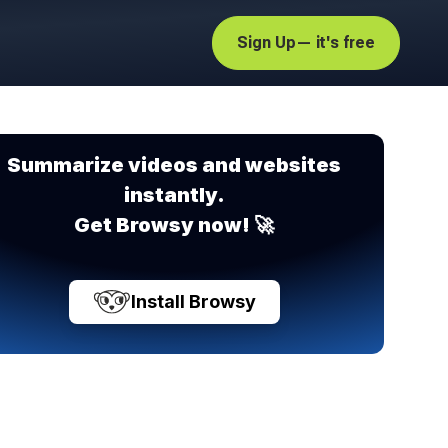
Sign Up
— it's free
Summarize videos and websites
instantly.
Get Browsy now! 🚀
Install Browsy