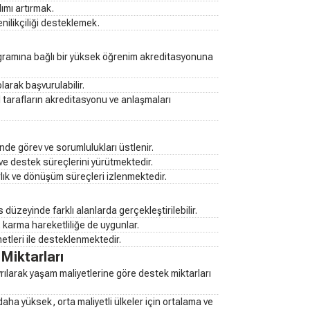
lımı artırmak.
enilikçiliği desteklemek.
ramına bağlı bir yüksek öğrenim akreditasyonuna
arak başvurulabilir.
l tarafların akreditasyonu ve anlaşmaları
inde görev ve sorumlulukları üstlenir.
 ve destek süreçlerini yürütmektedir.
rlık ve dönüşüm süreçleri izlenmektedir.
 düzeyinde farklı alanlarda gerçekleştirilebilir.
r; karma hareketliliğe de uygunlar.
metleri ile desteklenmektedir.
 Miktarları
yrılarak yaşam maliyetlerine göre destek miktarları
aha yüksek, orta maliyetli ülkeler için ortalama ve