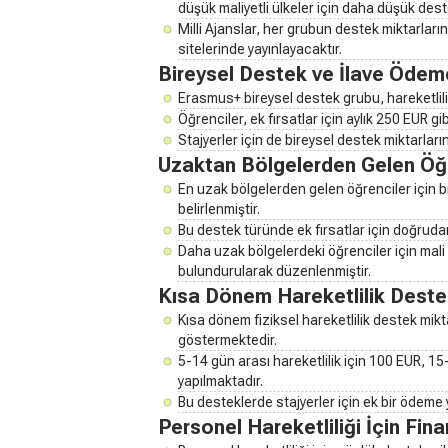
düşük maliyetli ülkeler için daha düşük deste
Milli Ajanslar, her grubun destek miktarlarını 
sitelerinde yayınlayacaktır.
Bireysel Destek ve İlave Ödem
Erasmus+ bireysel destek grubu, hareketlilik
Öğrenciler, ek fırsatlar için aylık 250 EUR gib
Stajyerler için de bireysel destek miktarla
Uzaktan Bölgelerden Gelen Öğr
En uzak bölgelerden gelen öğrenciler için b
belirlenmiştir.
Bu destek türünde ek fırsatlar için doğruda
Daha uzak bölgelerdeki öğrenciler için mal
bulundurularak düzenlenmiştir.
Kısa Dönem Hareketlilik Destek
Kısa dönem fiziksel hareketlilik destek miktar
göstermektedir.
5-14 gün arası hareketlilik için 100 EUR, 1
yapılmaktadır.
Bu desteklerde stajyerler için ek bir ödeme
Personel Hareketliliği İçin Fin