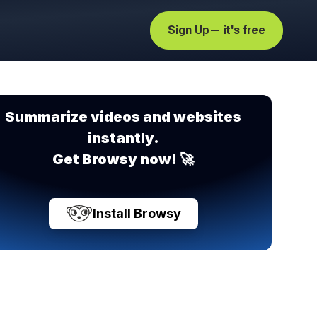
Sign Up
— it's free
Summarize videos and websites
instantly.
Get Browsy now! 🚀
Install Browsy