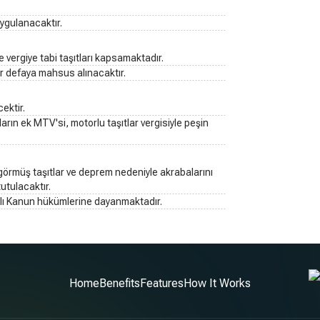
uygulanacaktır.
 vergiye tabi taşıtları kapsamaktadır.
ir defaya mahsus alınacaktır.
cektir.
ıtların ek MTV'si, motorlu taşıtlar vergisiyle peşin
r görmüş taşıtlar ve deprem nedeniyle akrabalarını
utulacaktır.
yılı Kanun hükümlerine dayanmaktadır.
Home
Benefits
Features
How It Works