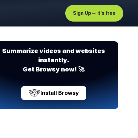
Sign Up
— it's free
Summarize videos and websites
instantly.
Get Browsy now! 🚀
Install Browsy