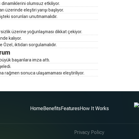
dinamiklerini olumsuz etkiliyor.
ı üzerinde eleştiri yarışı başlıyor.
işteki sorunları unutmamalıdır.
rsizlik üzerine yoğunlaşması dikkat çekiyor.
nde kalıyor.
 Özel, iktidarı sorgulamalıdır.
urum
büyük başarılara imza attı.
eledi.
ına rağmen sonuca ulaşamaması eleştiriliyor.
Home
Benefits
Features
How It Works
Privacy Policy