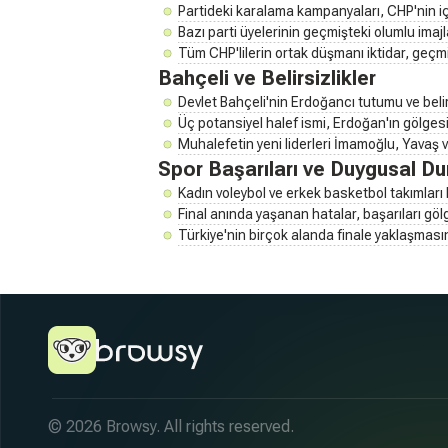
Partideki karalama kampanyaları, CHP'nin iç 
Bazı parti üyelerinin geçmişteki olumlu imajlar
Tüm CHP'lilerin ortak düşmanı iktidar, geçm
Bahçeli ve Belirsizlikler
Devlet Bahçeli'nin Erdoğancı tutumu ve beli
Üç potansiyel halef ismi, Erdoğan'ın gölgesi
Muhalefetin yeni liderleri İmamoğlu, Yavaş ve
Spor Başarıları ve Duygusal D
Kadın voleybol ve erkek basketbol takımları 
Final anında yaşanan hatalar, başarıları gölg
Türkiye'nin birçok alanda finale yaklaşmas
© 2026 Browsy. All rights reserved.