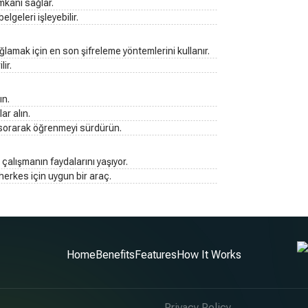
imkanı sağlar.
lgeleri işleyebilir.
lamak için en son şifreleme yöntemlerini kullanır.
ir.
ın.
ar alın.
ı sorarak öğrenmeyi sürdürün.
 çalışmanın faydalarını yaşıyor.
herkes için uygun bir araç.
Home
Benefits
Features
How It Works
Privacy Policy