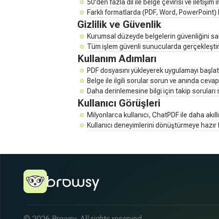
50'den fazla dil ile belge çevirisi ve iletişim 
Farklı formatlarda (PDF, Word, PowerPoint) be
Gizlilik ve Güvenlik
Kurumsal düzeyde belgelerin güvenliğini sağ
Tüm işlem güvenli sunucularda gerçekleştiril
Kullanım Adımları
PDF dosyasını yükleyerek uygulamayı başlat
Belge ile ilgili sorular sorun ve anında cevapl
Daha derinlemesine bilgi için takip sorular
Kullanıcı Görüşleri
Milyonlarca kullanıcı, ChatPDF ile daha akıllı
Kullanıcı deneyimlerini dönüştürmeye hazır 
© 2026 Browsy. All rights reserved.