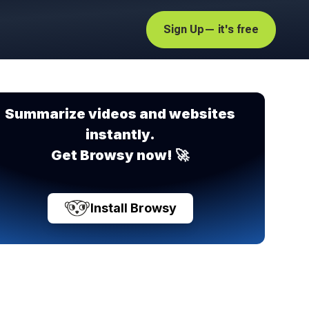
Sign Up
— it's free
Summarize videos and websites
instantly.
Get Browsy now! 🚀
Install Browsy