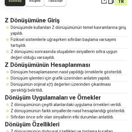
TR
Summary
Insights
Transcript
Z Dönüşümüne Giriş
Dönüşümde kullanılan Z dönüşümünün temel kavramlarına giriş
yapıldı.
Fiziksel sistemlerle uğraşırken sıfırdan başlama varsayımı
tartışıldı.
Z dönüşümü sonrasında oluşabilen sinyallerin sıfıra uygun
değeri olduğu varsayıldı.
Z Dönüşümünün Hesaplanması
Dönüşüm hesaplamasının nasıl yapıldığı örneklerle gösterildi.
Dönüşüm işlemleri için grafik üzerinden anlatım yapıldı.
Dönüşümün orijinal x(t) değerleri üzerinden çıkarılması
gerektiği belirtildi.
Dönüşüm Uygulamaları ve Örnekler
Z dönüşümünün çeşitli alanlardaki uygulama örnekleri verildi.
Z dönüşümünün farklı sinyallerde nasıl hesaplandığı gösterildi.
Sıfırdan önce sıfır olan sinyallerin etki durumları anlatıldı.
Dönüşüm Özellikleri
Z dönüşümünün doğrusal özellikleri ve toplama kuralları