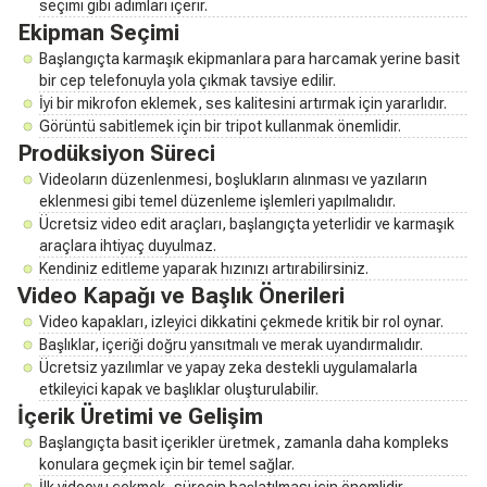
seçimi gibi adımları içerir.
Ekipman Seçimi
Başlangıçta karmaşık ekipmanlara para harcamak yerine basit
bir cep telefonuyla yola çıkmak tavsiye edilir.
İyi bir mikrofon eklemek, ses kalitesini artırmak için yararlıdır.
Görüntü sabitlemek için bir tripot kullanmak önemlidir.
Prodüksiyon Süreci
Videoların düzenlenmesi, boşlukların alınması ve yazıların
eklenmesi gibi temel düzenleme işlemleri yapılmalıdır.
Ücretsiz video edit araçları, başlangıçta yeterlidir ve karmaşık
araçlara ihtiyaç duyulmaz.
Kendiniz editleme yaparak hızınızı artırabilirsiniz.
Video Kapağı ve Başlık Önerileri
Video kapakları, izleyici dikkatini çekmede kritik bir rol oynar.
Başlıklar, içeriği doğru yansıtmalı ve merak uyandırmalıdır.
Ücretsiz yazılımlar ve yapay zeka destekli uygulamalarla
etkileyici kapak ve başlıklar oluşturulabilir.
İçerik Üretimi ve Gelişim
Başlangıçta basit içerikler üretmek, zamanla daha kompleks
konulara geçmek için bir temel sağlar.
İlk videoyu çekmek, sürecin başlatılması için önemlidir.