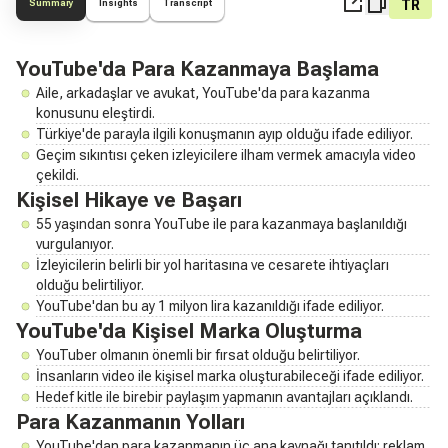
TR
Summary
Insights
Transcript
YouTube'da Para Kazanmaya Başlama
Aile, arkadaşlar ve avukat, YouTube'da para kazanma
konusunu eleştirdi.
Türkiye'de parayla ilgili konuşmanın ayıp olduğu ifade ediliyor.
Geçim sıkıntısı çeken izleyicilere ilham vermek amacıyla video
çekildi.
Kişisel Hikaye ve Başarı
55 yaşından sonra YouTube ile para kazanmaya başlanıldığı
vurgulanıyor.
İzleyicilerin belirli bir yol haritasına ve cesarete ihtiyaçları
olduğu belirtiliyor.
YouTube'dan bu ay 1 milyon lira kazanıldığı ifade ediliyor.
YouTube'da Kişisel Marka Oluşturma
YouTuber olmanın önemli bir fırsat olduğu belirtiliyor.
İnsanların video ile kişisel marka oluşturabileceği ifade ediliyor.
Hedef kitle ile birebir paylaşım yapmanın avantajları açıklandı.
Para Kazanmanın Yolları
YouTube'dan para kazanmanın üç ana kaynağı tanıtıldı: reklam