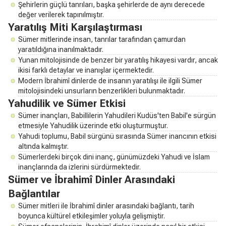
Şehirlerin güçlü tanrıları, başka şehirlerde de aynı derecede
değer verilerek tapınılmıştır.
Yaratılış Miti Karşılaştırması
Sümer mitlerinde insan, tanrılar tarafından çamurdan
yaratıldığına inanılmaktadır.
Yunan mitolojisinde de benzer bir yaratılış hikayesi vardır, ancak
ikisi farklı detaylar ve inanışlar içermektedir.
Modern İbrahimî dinlerde de insanın yaratılışı ile ilgili Sümer
mitolojisindeki unsurların benzerlikleri bulunmaktadır.
Yahudilik ve Sümer Etkisi
Sümer inançları, Babillilerin Yahudileri Kudüs'ten Babil'e sürgün
etmesiyle Yahudilik üzerinde etki oluşturmuştur.
Yahudi toplumu, Babil sürgünü sırasında Sümer inancının etkisi
altında kalmıştır.
Sümerlerdeki birçok dini inanç, günümüzdeki Yahudi ve İslam
inançlarında da izlerini sürdürmektedir.
Sümer ve İbrahimî Dinler Arasındaki
Bağlantılar
Sümer mitleri ile İbrahimî dinler arasındaki bağlantı, tarih
boyunca kültürel etkileşimler yoluyla gelişmiştir.