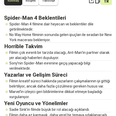
TR
Summary
Insights
Transcript
Spider-Man 4 Beklentileri
Spider-Man 4 filmine dair heyecan ve beklentiler dile
getirilmektedir.
No Way Home filminin sonunda gelen ipuçları ile sıradan bir New
York macerası bekleniyor.
Horrible Takvim
Filmin çok evrenli bir tarzda olacağı, Ant-Man'in partner olarak
yer alacağı haberleri duyuluyor.
Sony'nin Spider-Man evrenine geçiş yapacağı bilgi
verilmektedir.
Yazarlar ve Gelişim Süreci
Filmin kreatif süreci hakkında yazarların çalışmalarının iyi gittiği
belirtiliyor, ancak daha fazla çözülmesi gereken husus var.
Marvel'in izleyici geri bildirimlerine dikkat etmeye başladığı
vurgulanıyor.
Yeni Oyuncu ve Yönelimler
Sadie Sink'in filmde büyük bir rol alacağı açıklandı.
Filmin daha az karmaşık, daha yerel bir temaya odaklanacağı