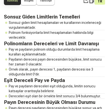
TR
Summary
Insights
Transcript
Sonsuz Giden Limitlerin Temelleri
Sonsuz giden limit hesaplamaları ve kurallarının inceleneceği
vurgulanmaktadır.
Polinom fonksiyonlarla limit hesaplamaları hakkında bilgi
verilecektir.
Polinomların Dereceleri ve Limit Davranışı
Pay ve paydanın polinom olduğu durumlarda limit hesaplama
kuralları açıklanmaktadır.
Paydanın derecesi payın derecesinden büyükse, limit sonucu
her zaman 0 olacaktır.
Örnek olarak, payın derecesi 1, paydanın derecesi ise 3
olduğunda limit 0'dir.
Eşit Dereceli Pay ve Payda
Pay ve paydanın dereceleri eşit olduğunda, limitin sonucu
katsayılar orantısıyla belirlenir.
Dereceleri eşit olan bir örnekte limit sonucu 3/4 bulunmuştur.
Payın Derecesinin Büyük Olması Durumu
Payın derecesi paydanın derecesinden büyükse sonuç ya artı