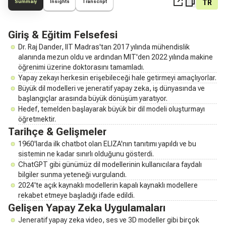
TR
Summary
Insights
Transcript
Giriş & Eğitim Felsefesi
Dr. Raj Dander, IIT Madras'tan 2017 yılında mühendislik
alanında mezun oldu ve ardından MIT'den 2022 yılında makine
öğrenimi üzerine doktorasını tamamladı.
Yapay zekayı herkesin erişebileceği hale getirmeyi amaçlıyorlar.
Büyük dil modelleri ve jeneratif yapay zeka, iş dünyasında ve
başlangıçlar arasında büyük dönüşüm yaratıyor.
Hedef, temelden başlayarak büyük bir dil modeli oluşturmayı
öğretmektir.
Tarihçe & Gelişmeler
1960'larda ilk chatbot olan ELIZA'nın tanıtımı yapıldı ve bu
sistemin ne kadar sınırlı olduğunu gösterdi.
ChatGPT gibi günümüz dil modellerinin kullanıcılara faydalı
bilgiler sunma yeteneği vurgulandı.
2024'te açık kaynaklı modellerin kapalı kaynaklı modellere
rekabet etmeye başladığı ifade edildi.
Gelişen Yapay Zeka Uygulamaları
Jeneratif yapay zeka video, ses ve 3D modeller gibi birçok