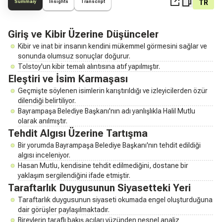
TR
Summary
Insights
Transcript
Giriş ve Kibir Üzerine Düşünceler
Kibir ve inat bir insanın kendini mükemmel görmesini sağlar ve
sonunda olumsuz sonuçlar doğurur.
Tolstoy'un kibir temalı alıntısına atıf yapılmıştır.
Eleştiri ve İsim Karmaşası
Geçmişte söylenen isimlerin karıştırıldığı ve izleyicilerden özür
dilendiği belirtiliyor.
Bayrampaşa Belediye Başkanı'nın adı yanlışlıkla Halil Mutlu
olarak anılmıştır.
Tehdit Algısı Üzerine Tartışma
Bir yorumda Bayrampaşa Belediye Başkanı'nın tehdit edildiği
algısı inceleniyor.
Hasan Mutlu, kendisine tehdit edilmediğini, dostane bir
yaklaşım sergilendiğini ifade etmiştir.
Taraftarlık Duygusunun Siyasetteki Yeri
Taraftarlık duygusunun siyaseti okumada engel oluşturduğuna
dair görüşler paylaşılmaktadır.
Bireylerin taraflı bakış açıları yüzünden nesnel analiz