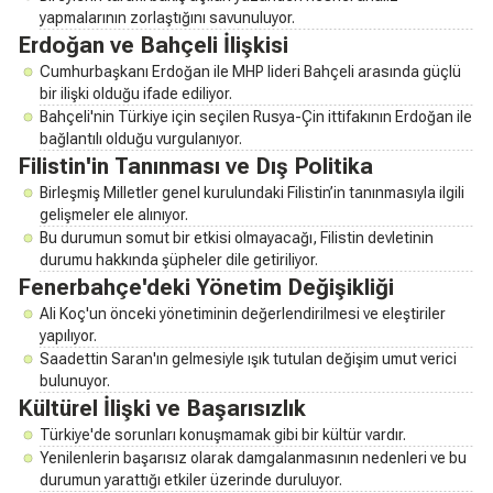
yapmalarının zorlaştığını savunuluyor.
Erdoğan ve Bahçeli İlişkisi
Cumhurbaşkanı Erdoğan ile MHP lideri Bahçeli arasında güçlü
bir ilişki olduğu ifade ediliyor.
Bahçeli'nin Türkiye için seçilen Rusya-Çin ittifakının Erdoğan ile
bağlantılı olduğu vurgulanıyor.
Filistin'in Tanınması ve Dış Politika
Birleşmiş Milletler genel kurulundaki Filistin’in tanınmasıyla ilgili
gelişmeler ele alınıyor.
Bu durumun somut bir etkisi olmayacağı, Filistin devletinin
durumu hakkında şüpheler dile getiriliyor.
Fenerbahçe'deki Yönetim Değişikliği
Ali Koç'un önceki yönetiminin değerlendirilmesi ve eleştiriler
yapılıyor.
Saadettin Saran'ın gelmesiyle ışık tutulan değişim umut verici
bulunuyor.
Kültürel İlişki ve Başarısızlık
Türkiye'de sorunları konuşmamak gibi bir kültür vardır.
Yenilenlerin başarısız olarak damgalanmasının nedenleri ve bu
durumun yarattığı etkiler üzerinde duruluyor.