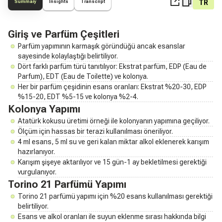
TR
Summary
Insights
Transcript
Giriş ve Parfüm Çeşitleri
Parfüm yapımının karmaşık göründüğü ancak esanslar
sayesinde kolaylaştığı belirtiliyor.
Dört farklı parfüm türü tanıtılıyor: Ekstrat parfüm, EDP (Eau de
Parfum), EDT (Eau de Toilette) ve kolonya.
Her bir parfüm çeşidinin esans oranları: Ekstrat %20-30, EDP
%15-20, EDT %5-15 ve kolonya %2-4.
Kolonya Yapımı
Atatürk kokusu üretimi örneği ile kolonyanın yapımına geçiliyor.
Ölçüm için hassas bir terazi kullanılması öneriliyor.
4 ml esans, 5 ml su ve geri kalan miktar alkol eklenerek karışım
hazırlanıyor.
Karışım şişeye aktarılıyor ve 15 gün-1 ay bekletilmesi gerektiği
vurgulanıyor.
Torino 21 Parfümü Yapımı
Torino 21 parfümü yapımı için %20 esans kullanılması gerektiği
belirtiliyor.
Esans ve alkol oranları ile suyun eklenme sırası hakkında bilgi