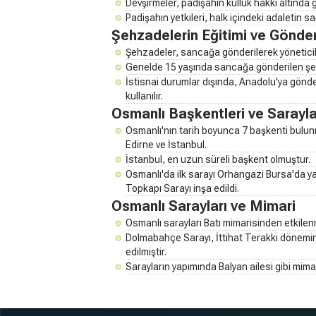
Devşirmeler, padişahın kulluk hakkı altında gö
Padişahın yetkileri, halk içindeki adaletin 
Şehzadelerin Eğitimi ve Gönder
Şehzadeler, sancağa gönderilerek yöneticili
Genelde 15 yaşında sancağa gönderilen şe
İstisnai durumlar dışında, Anadolu'ya gönder
kullanılır.
Osmanlı Başkentleri ve Sarayla
Osmanlı'nın tarih boyunca 7 başkenti bulunm
Edirne ve İstanbul.
İstanbul, en uzun süreli başkent olmuştur.
Osmanlı'da ilk sarayı Orhangazi Bursa'da 
Topkapı Sarayı inşa edildi.
Osmanlı Sarayları ve Mimari
Osmanlı sarayları Batı mimarisinden etkilenm
Dolmabahçe Sarayı, İttihat Terakki dönemind
edilmiştir.
Sarayların yapımında Balyan ailesi gibi mimar