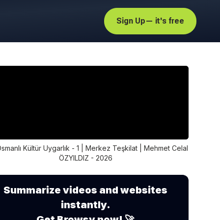
Sign Up
— it's free
smanlı Kültür Uygarlık - 1 | Merkez Teşkilat | Mehmet Celal
ÖZYILDIZ - 2026
Summarize videos and websites
instantly.
Get Browsy now! 🚀