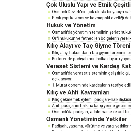
Çok Uluslu Yapı ve Etnik Çeşitli
Osmanlı Devleti'nin çok uluslu bir yapıya sa
Etnik yapı kavramı ve kozmopolit özelliği deta
Hukuk ve Yönetim
Osmanlı'da yönetimin temelinin şeriat hukuku
Örfi hukukun ve fethedilen bölgelerin yerel ka
Kılıç Alayı ve Taç Giyme Töreni
Kılıç alayı hükümdarın taç giyme töreninin ön
Bu törende padişahların halka duyuru yapma
Veraset Sistemi ve Kardeş Kat
Osmanlı'da veraset sisteminin geliştirildiği,
açıklanıyor.
1. Murat döneminde kardeşlerin tasfiye edil
Kılıç ve Ahit Kavramları
Kılıç çekmemek eylemi, padişah-halk ilişkis
Ahit, padişahın halkına karşı yerine getirm
Osmanlı'da padişah, adaletname ile adil bir
Osmanlı Yönetiminde Yetkiler
Padişah, yasama, yürütme ve yargı yetkilerin