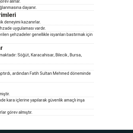
rev alırlar.
sağlanmasına dayanır.
imleri
k deneyimi kazanırlar.
hzade uygulaması vardır.
ilen şehzadeler genellikle isyanları bastırmak için
r
aktadır: Söğüt, Karacahisar, Bilecik, Bursa,
yaptırdı, ardından Fatih Sultan Mehmed döneminde
iştir.
e kara içlerine yapılarak güvenlik amaçlı inşa
lar görev almıştır.