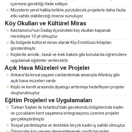
içermesi gerektiği ifade ediliyor.
Müzelerin yerel halkla birlikte yürütülecek projelerle daha fazla
etki sahibi olabileceği önerisi sunuluyor.
Köy Okulları ve Kültürel Miras
Kastamonu'nun Daday ilçesindeki köy okulları kapanalı
neredeyse 10 yıl olmuştur.
Bu bölgede kültürel miras olarak Köy Enstitüsü kitapları
gönderilmiştir.
Köylerde arıcılık, tavuk ve inek bakımı gibi konularda öğrencilere
uygulamalı eğitimler verilecektir.
Açık Hava Müzeleri ve Projeler
Ankara'da kırsal yaşamı canlandırmak amacıyla Altınköy gibi
açık hava müzeleri vardır.
Köylü ve kentli arasında diyalogu arttırmayı hedefleyen projeler
oluşturulmuştur.
Eğitim Projeleri ve Uygulamaları
Türkan Saylan ile İstanbul'daki gecekondu bölgelerinde kadın
ve çocukların kent yaşamına entegrasyonu üzerine projeler
gerçekleştirilmiştir.
Sosyal yardımlaşma ve destekle birçok kadın iş sahibi olmuştur.
Öğrenciler köy yaşamı deneyimleyerek çeşitli beceriler