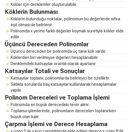
Kökler için denklemler oluşturulabilir.
Köklerin Bulunması
Köklerin bulunduğu noktalar, polinomun bu değerlerde sıfıra
eşit olması ile belirlenir.
Polinomda x yerine farklı değerler koymak suretiyle kökler elde
edilir.
Üçüncü Dereceden Polinomlar
Üçüncü dereceden bir polinomda üç tane kök vardır.
Köklerden biri verilmişse diğerleri hesaplanabilir.
Denklemdeki katsayılar orantılı olarak ayarlanır.
Katsayılar Totali ve Sonuçlar
Katsayılar toplamı, polinomlarda belirleyici bir özelliktir.
Sıklıkla sorularda baş katsayılar kullanılarak hesaplamalar
yapılır.
Polinom Dereceleri ve Toplama İşlemi
Polinomda en büyük derecedeki terim alınır.
Toplama işlemlerinde, polinomların dereceleri toplanırken
büyük olan kalır.
Çarpma İşlemi ve Derece Hesaplama
x üzeri 5 ile x küp çarpıldığında elde edilen derece x üzeri 8'dir.