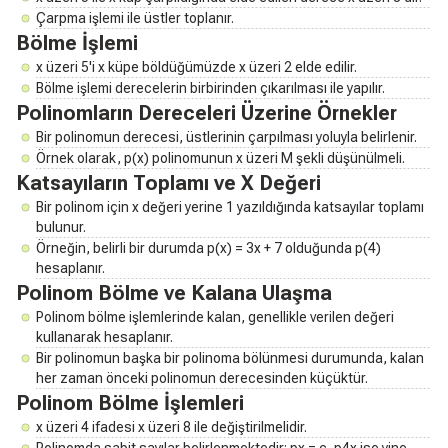
Çarpma işlemi ile üstler toplanır.
Bölme İşlemi
x üzeri 5'i x küpe böldüğümüzde x üzeri 2 elde edilir.
Bölme işlemi derecelerin birbirinden çıkarılması ile yapılır.
Polinomların Dereceleri Üzerine Örnekler
Bir polinomun derecesi, üstlerinin çarpılması yoluyla belirlenir.
Örnek olarak, p(x) polinomunun x üzeri M şekli düşünülmeli.
Katsayıların Toplamı ve X Değeri
Bir polinom için x değeri yerine 1 yazıldığında katsayılar toplamı
bulunur.
Örneğin, belirli bir durumda p(x) = 3x + 7 olduğunda p(4)
hesaplanır.
Polinom Bölme ve Kalana Ulaşma
Polinom bölme işlemlerinde kalan, genellikle verilen değeri
kullanarak hesaplanır.
Bir polinomun başka bir polinoma bölünmesi durumunda, kalan
her zaman önceki polinomun derecesinden küçüktür.
Polinom Bölme İşlemleri
x üzeri 4 ifadesi x üzeri 8 ile değiştirilmelidir.
Polinomda sabit sayılar belirlenmektedir; px = c, p4x ise yine