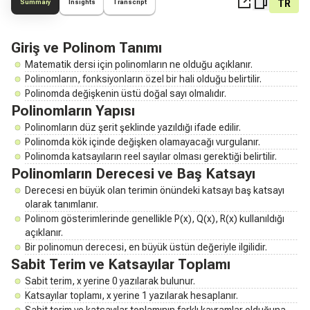
TR
Summary
Insights
Transcript
Giriş ve Polinom Tanımı
Matematik dersi için polinomların ne olduğu açıklanır.
Polinomların, fonksiyonların özel bir hali olduğu belirtilir.
Polinomda değişkenin üstü doğal sayı olmalıdır.
Polinomların Yapısı
Polinomların düz şerit şeklinde yazıldığı ifade edilir.
Polinomda kök içinde değişken olamayacağı vurgulanır.
Polinomda katsayıların reel sayılar olması gerektiği belirtilir.
Polinomların Derecesi ve Baş Katsayı
Derecesi en büyük olan terimin önündeki katsayı baş katsayı
olarak tanımlanır.
Polinom gösterimlerinde genellikle P(x), Q(x), R(x) kullanıldığı
açıklanır.
Bir polinomun derecesi, en büyük üstün değeriyle ilgilidir.
Sabit Terim ve Katsayılar Toplamı
Sabit terim, x yerine 0 yazılarak bulunur.
Katsayılar toplamı, x yerine 1 yazılarak hesaplanır.
Sabit terim ve katsayılar toplamının farklı kavramlar olduğuna