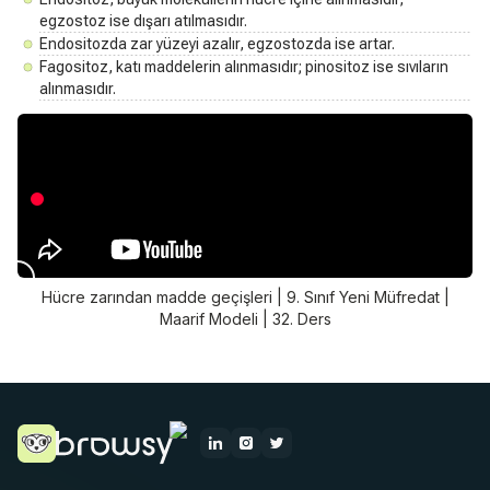
egzostoz ise dışarı atılmasıdır.
Endositozda zar yüzeyi azalır, egzostozda ise artar.
Fagositoz, katı maddelerin alınmasıdır; pinositoz ise sıvıların
alınmasıdır.
Hücre zarından madde geçişleri | 9. Sınıf Yeni Müfredat |
Maarif Modeli | 32. Ders