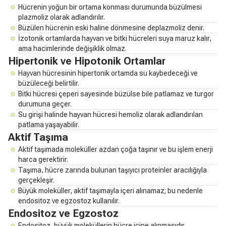
Hücrenin yoğun bir ortama konması durumunda büzülmesi
plazmoliz olarak adlandırılır.
Büzülen hücrenin eski haline dönmesine deplazmoliz denir.
İzotonik ortamlarda hayvan ve bitki hücreleri suya maruz kalır,
ama hacimlerinde değişiklik olmaz.
Hipertonik ve Hipotonik Ortamlar
Hayvan hücresinin hipertonik ortamda su kaybedeceği ve
büzüleceği belirtilir.
Bitki hücresi çeperi sayesinde büzülse bile patlamaz ve turgor
durumuna geçer.
Su girişi halinde hayvan hücresi hemoliz olarak adlandırılan
patlama yaşayabilir.
Aktif Taşıma
Aktif taşımada moleküller azdan çoğa taşınır ve bu işlem enerji
harca gerektirir.
Taşıma, hücre zarında bulunan taşıyıcı proteinler aracılığıyla
gerçekleşir.
Büyük moleküller, aktif taşımayla içeri alınamaz; bu nedenle
endositoz ve egzostoz kullanılır.
Endositoz ve Egzostoz
Endositoz, büyük moleküllerin hücre içine alınmasıdır,