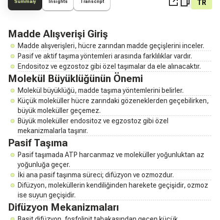
TR
Summary
Insights
Transcript
Madde Alışverişi Giriş
Madde alışverişleri, hücre zarından madde geçişlerini inceler.
Pasif ve aktif taşıma yöntemleri arasında farklılıklar vardır.
Endositoz ve egzostoz gibi özel taşımalar da ele alınacaktır.
Molekül Büyüklüğünün Önemi
Molekül büyüklüğü, madde taşıma yöntemlerini belirler.
Küçük moleküller hücre zarındaki gözeneklerden geçebilirken,
büyük moleküller geçemez.
Büyük moleküller endositoz ve egzostoz gibi özel
mekanizmalarla taşınır.
Pasif Taşıma
Pasif taşımada ATP harcanmaz ve moleküller yoğunluktan az
yoğunluğa geçer.
İki ana pasif taşınma süreci; difüzyon ve ozmozdur.
Difüzyon, moleküllerin kendiliğinden harekete geçişidir, ozmoz
ise suyun geçişidir.
Difüzyon Mekanizmaları
Basit difüzyon, fosfolipit tabakasından geçen küçük