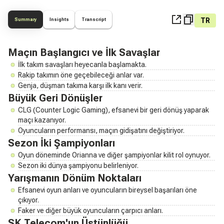
TR
Summary
Insights
Transcript
Maçın Başlangıcı ve İlk Savaşlar
İlk takım savaşları heyecanla başlamakta.
Rakip takımın öne geçebileceği anlar var.
Genja, düşman takıma karşı ilk kanı verir.
Büyük Geri Dönüşler
CLG (Counter Logic Gaming), efsanevi bir geri dönüş yaparak
maçı kazanıyor.
Oyuncuların performansı, maçın gidişatını değiştiriyor.
Sezon İki Şampiyonları
Oyun döneminde Orianna ve diğer şampiyonlar kilit rol oynuyor.
Sezon iki dünya şampiyonu belirleniyor.
Yarışmanın Dönüm Noktaları
Efsanevi oyun anları ve oyuncuların bireysel başarıları öne
çıkıyor.
Faker ve diğer büyük oyuncuların çarpıcı anları.
SK Telecom'un Üstünlüğü