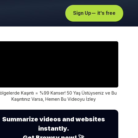
Sign Up
— it's free
ölgelerde Kaşıntı = %99 Kanser! 50 Yaş Üstüyseniz ve Bu
Kaşıntınız Varsa, Hemen Bu Videoyu İzley
Summarize videos and websites
instantly.
Get Browsy now! 🚀