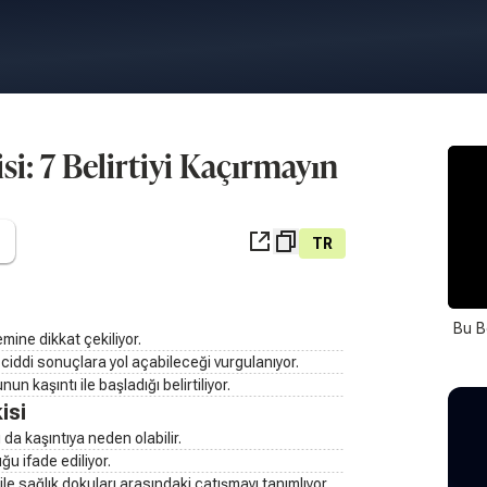
isi: 7 Belirtiyi Kaçırmayın
TR
Bu B
emine dikkat çekiliyor.
ciddi sonuçlara yol açabileceği vurgulanıyor.
n kaşıntı ile başladığı belirtiliyor.
isi
 da kaşıntıya neden olabilir.
duğu ifade ediliyor.
le sağlık dokuları arasındaki çatışmayı tanımlıyor.