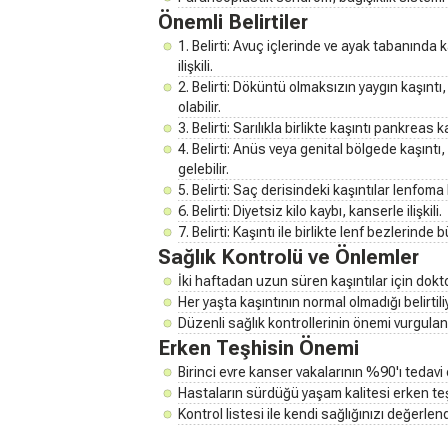
Önemli Belirtiler
1. Belirti: Avuç içlerinde ve ayak tabanında k
ilişkili.
2. Belirti: Döküntü olmaksızın yaygın kaşınt
olabilir.
3. Belirti: Sarılıkla birlikte kaşıntı pankreas ka
4. Belirti: Anüs veya genital bölgede kaşınt
gelebilir.
5. Belirti: Saç derisindeki kaşıntılar lenfoma be
6. Belirti: Diyetsiz kilo kaybı, kanserle ilişkili.
7. Belirti: Kaşıntı ile birlikte lenf bezlerinde 
Sağlık Kontrolü ve Önlemler
İki haftadan uzun süren kaşıntılar için dokto
Her yaşta kaşıntının normal olmadığı belirtili
Düzenli sağlık kontrollerinin önemi vurgulanı
Erken Teşhisin Önemi
Birinci evre kanser vakalarının %90'ı tedavi
Hastaların sürdüğü yaşam kalitesi erken teşh
Kontrol listesi ile kendi sağlığınızı değerlen