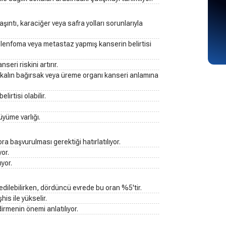
aşıntı, karaciğer veya safra yolları sorunlarıyla
ı, lenfoma veya metastaz yapmış kanserin belirtisi
nseri riskini artırır.
ı, kalın bağırsak veya üreme organı kanseri anlamına
lirtisi olabilir.
büyüme varlığı.
ra başvurulması gerektiği hatırlatılıyor.
yor.
yor.
 edilebilirken, dördüncü evrede bu oran %5'tir.
is ile yükselir.
dirmenin önemi anlatılıyor.