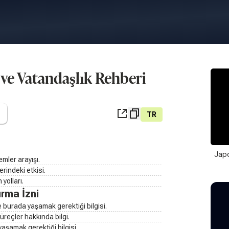
 ve Vatandaşlık Rehberi
TR
Japo
emler arayışı.
rindeki etkisi.
yolları.
rma İzni
e burada yaşamak gerektiği bilgisi.
üreçler hakkında bilgi.
aşamak gerektiği bilgisi.