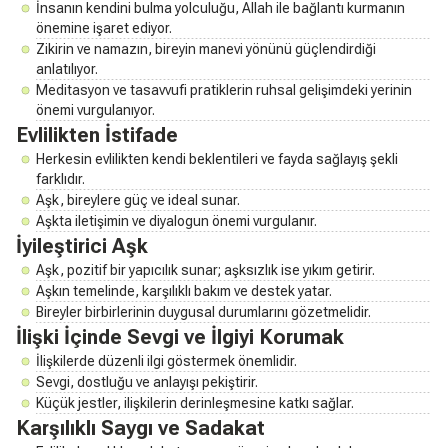
İnsanın kendini bulma yolculuğu, Allah ile bağlantı kurmanın
önemine işaret ediyor.
Zikirin ve namazın, bireyin manevi yönünü güçlendirdiği
anlatılıyor.
Meditasyon ve tasavvufi pratiklerin ruhsal gelişimdeki yerinin
önemi vurgulanıyor.
Evlilikten İstifade
Herkesin evlilikten kendi beklentileri ve fayda sağlayış şekli
farklıdır.
Aşk, bireylere güç ve ideal sunar.
Aşkta iletişimin ve diyalogun önemi vurgulanır.
İyileştirici Aşk
Aşk, pozitif bir yapıcılık sunar; aşksızlık ise yıkım getirir.
Aşkın temelinde, karşılıklı bakım ve destek yatar.
Bireyler birbirlerinin duygusal durumlarını gözetmelidir.
İlişki İçinde Sevgi ve İlgiyi Korumak
İlişkilerde düzenli ilgi göstermek önemlidir.
Sevgi, dostluğu ve anlayışı pekiştirir.
Küçük jestler, ilişkilerin derinleşmesine katkı sağlar.
Karşılıklı Saygı ve Sadakat