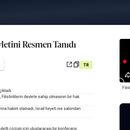
evletini Resmen Tanıdı
TR
Fili
çıkladı.
Filistinlilerin devlete sahip olmasının bir hak
arına hakim olamadı, İsrail heyeti ise salondan
evletli çözüm için uluslararası bir konferans