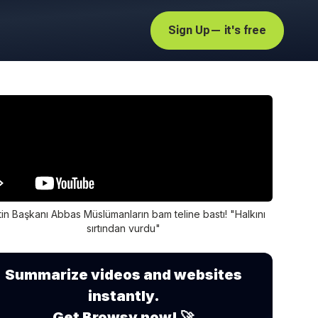
Sign Up
— it's free
stin Başkanı Abbas Müslümanların bam teline bastı! "Halkını
sırtından vurdu"
Summarize videos and websites
instantly.
Get Browsy now! 🚀