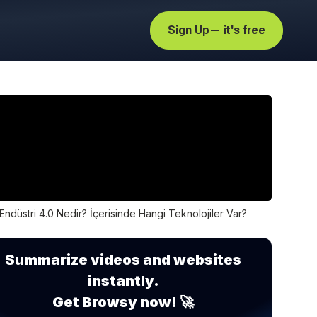
Sign Up
— it's free
Endüstri 4.0 Nedir? İçerisinde Hangi Teknolojiler Var?
Summarize videos and websites
instantly.
Get Browsy now! 🚀