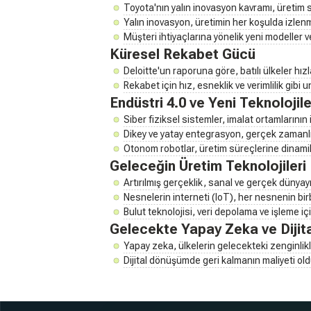
Toyota'nın yalın inovasyon kavramı, üretim
Yalın inovasyon, üretimin her koşulda izlen
Müşteri ihtiyaçlarına yönelik yeni modeller v
Küresel Rekabet Gücü
Deloitte'un raporuna göre, batılı ülkeler hı
Rekabet için hız, esneklik ve verimlilik gibi u
Endüstri 4.0 ve Yeni Teknolojile
Siber fiziksel sistemler, imalat ortamlarının 
Dikey ve yatay entegrasyon, gerçek zamanlı v
Otonom robotlar, üretim süreçlerine dinamik 
Geleceğin Üretim Teknolojileri
Artırılmış gerçeklik, sanal ve gerçek dünyayı 
Nesnelerin interneti (IoT), her nesnenin birbi
Bulut teknolojisi, veri depolama ve işleme için
Gelecekte Yapay Zeka ve Diji
Yapay zeka, ülkelerin gelecekteki zenginlikler
Dijital dönüşümde geri kalmanın maliyeti o