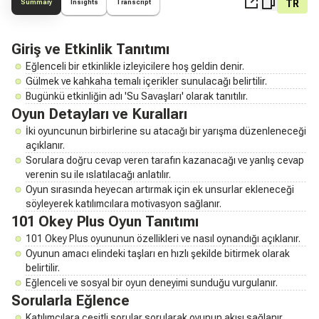
TR
Summary
Insights
Transcript
Giriş ve Etkinlik Tanıtımı
Eğlenceli bir etkinlikle izleyicilere hoş geldin denir.
Gülmek ve kahkaha temalı içerikler sunulacağı belirtilir.
Bugünkü etkinliğin adı 'Su Savaşları' olarak tanıtılır.
Oyun Detayları ve Kuralları
İki oyuncunun birbirlerine su atacağı bir yarışma düzenleneceği
açıklanır.
Sorulara doğru cevap veren tarafın kazanacağı ve yanlış cevap
verenin su ile ıslatılacağı anlatılır.
Oyun sırasında heyecan artırmak için ek unsurlar ekleneceği
söyleyerek katılımcılara motivasyon sağlanır.
101 Okey Plus Oyun Tanıtımı
101 Okey Plus oyununun özellikleri ve nasıl oynandığı açıklanır.
Oyunun amacı elindeki taşları en hızlı şekilde bitirmek olarak
belirtilir.
Eğlenceli ve sosyal bir oyun deneyimi sunduğu vurgulanır.
Sorularla Eğlence
Katılımcılara çeşitli sorular sorularak oyunun akışı sağlanır.