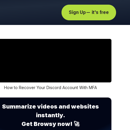
Sign Up
— it's free
How to Recover Your Discord Account With MFA
Summarize videos and websites
instantly.
Get Browsy now! 🚀