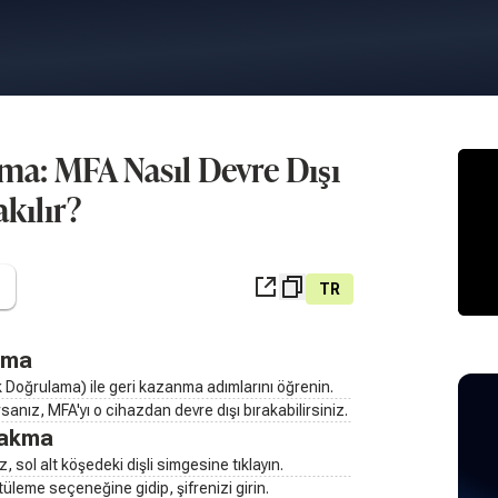
ma: MFA Nasıl Devre Dışı
akılır?
TR
ama
 Doğrulama) ile geri kazanma adımlarını öğrenin.
sanız, MFA'yı o cihazdan devre dışı bırakabilirsiniz.
rakma
 sol alt köşedeki dişli simgesine tıklayın.
leme seçeneğine gidip, şifrenizi girin.