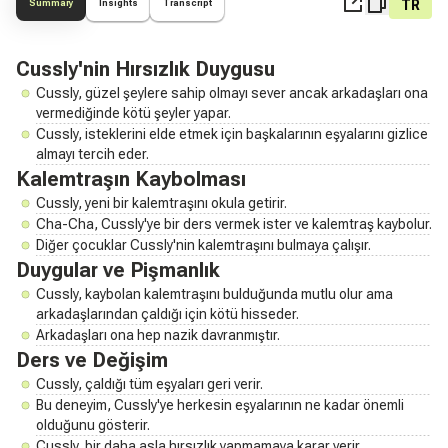
TR
Summary
Insights
Transcript
Cussly'nin Hırsızlık Duygusu
Cussly, güzel şeylere sahip olmayı sever ancak arkadaşları ona
vermediğinde kötü şeyler yapar.
Cussly, isteklerini elde etmek için başkalarının eşyalarını gizlice
almayı tercih eder.
Kalemtraşın Kaybolması
Cussly, yeni bir kalemtraşını okula getirir.
Cha-Cha, Cussly'ye bir ders vermek ister ve kalemtraş kaybolur.
Diğer çocuklar Cussly'nin kalemtraşını bulmaya çalışır.
Duygular ve Pişmanlık
Cussly, kaybolan kalemtraşını bulduğunda mutlu olur ama
arkadaşlarından çaldığı için kötü hisseder.
Arkadaşları ona hep nazik davranmıştır.
Ders ve Değişim
Cussly, çaldığı tüm eşyaları geri verir.
Bu deneyim, Cussly'ye herkesin eşyalarının ne kadar önemli
olduğunu gösterir.
Cussly, bir daha asla hırsızlık yapmamaya karar verir.