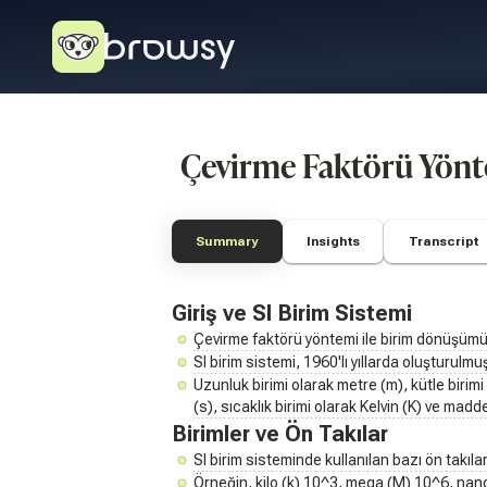
Çevirme Faktörü Yönt
Summary
Insights
Transcript
Giriş ve SI Birim Sistemi
Çevirme faktörü yöntemi ile birim dönüşümü ü
SI birim sistemi, 1960'lı yıllarda oluşturulm
Uzunluk birimi olarak metre (m), kütle birim
(s), sıcaklık birimi olarak Kelvin (K) ve madde
Birimler ve Ön Takılar
SI birim sisteminde kullanılan bazı ön takılar
Örneğin, kilo (k) 10^3, mega (M) 10^6, nano 