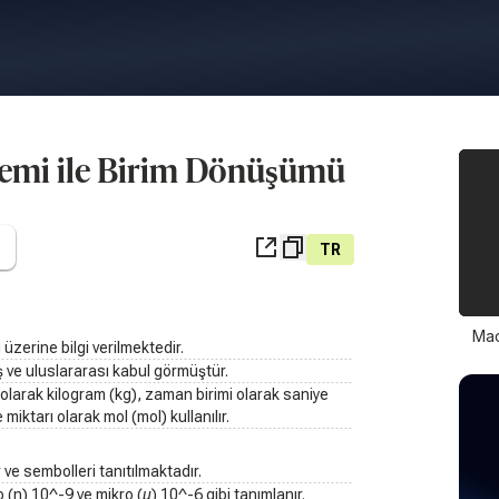
emi ile Birim Dönüşümü
TR
Mad
zerine bilgi verilmektedir.
uş ve uluslararası kabul görmüştür.
i olarak kilogram (kg), zaman birimi olarak saniye
 miktarı olarak mol (mol) kullanılır.
 ve sembolleri tanıtılmaktadır.
(n) 10^-9 ve mikro (µ) 10^-6 gibi tanımlanır.