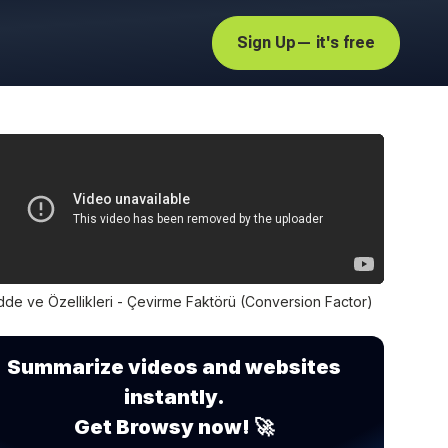
Sign Up
— it's free
de ve Özellikleri - Çevirme Faktörü (Conversion Factor)
Summarize videos and websites
instantly.
Get Browsy now! 🚀