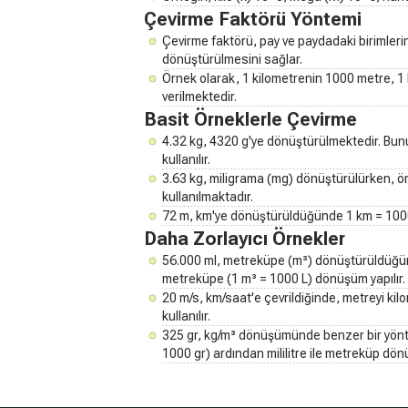
Çevirme Faktörü Yöntemi
Çevirme faktörü, pay ve paydadaki birimlerin
dönüştürülmesini sağlar.
Örnek olarak, 1 kilometrenin 1000 metre, 1 l
verilmektedir.
Basit Örneklerle Çevirme
4.32 kg, 4320 g'ye dönüştürülmektedir. Bunu 
kullanılır.
3.63 kg, miligrama (mg) dönüştürülürken, ön
kullanılmaktadır.
72 m, km'ye dönüştürüldüğünde 1 km = 1000 m
Daha Zorlayıcı Örnekler
56.000 ml, metreküpe (m³) dönüştürüldüğünd
metreküpe (1 m³ = 1000 L) dönüşüm yapılır.
20 m/s, km/saat'e çevrildiğinde, metreyi kil
kullanılır.
325 gr, kg/m³ dönüşümünde benzer bir yönt
1000 gr) ardından mililitre ile metreküp dönü