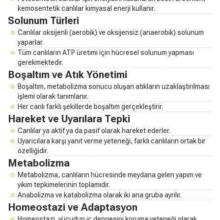
kemosentetik canlılar kimyasal enerji kullanır.
Solunum Türleri
Canlılar oksijenli (aerobik) ve oksijensiz (anaerobik) solunum
yaparlar.
Tüm canlıların ATP üretimi için hücresel solunum yapması
gerekmektedir.
Boşaltım ve Atık Yönetimi
Boşaltım, metabolizma sonucu oluşan atıkların uzaklaştırılması
işlemi olarak tanımlanır.
Her canlı farklı şekillerde boşaltım gerçekleştirir.
Hareket ve Uyarılara Tepki
Canlılar ya aktif ya da pasif olarak hareket ederler.
Uyarıcılara karşı yanıt verme yeteneği, farklı canlıların ortak bir
özelliğidir.
Metabolizma
Metabolizma, canlıların hücresinde meydana gelen yapım ve
yıkım tepkimelerinin toplamıdır.
Anabolizma ve katabolizma olarak iki ana gruba ayrılır.
Homeostazi ve Adaptasyon
Homeostazi, vücudun iç dengesini koruma yeteneği olarak