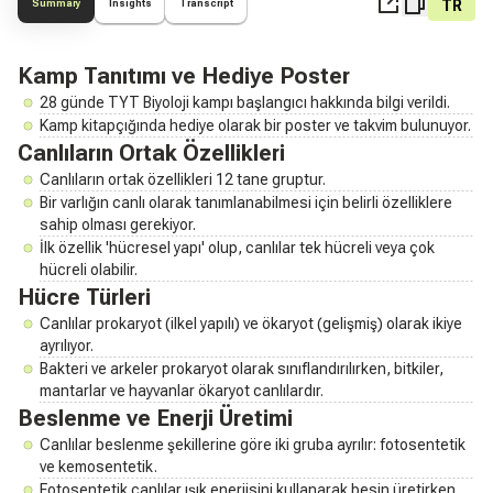
TR
Summary
Insights
Transcript
Kamp Tanıtımı ve Hediye Poster
28 günde TYT Biyoloji kampı başlangıcı hakkında bilgi verildi.
Kamp kitapçığında hediye olarak bir poster ve takvim bulunuyor.
Canlıların Ortak Özellikleri
Canlıların ortak özellikleri 12 tane gruptur.
Bir varlığın canlı olarak tanımlanabilmesi için belirli özelliklere
sahip olması gerekiyor.
İlk özellik 'hücresel yapı' olup, canlılar tek hücreli veya çok
hücreli olabilir.
Hücre Türleri
Canlılar prokaryot (ilkel yapılı) ve ökaryot (gelişmiş) olarak ikiye
ayrılıyor.
Bakteri ve arkeler prokaryot olarak sınıflandırılırken, bitkiler,
mantarlar ve hayvanlar ökaryot canlılardır.
Beslenme ve Enerji Üretimi
Canlılar beslenme şekillerine göre iki gruba ayrılır: fotosentetik
ve kemosentetik.
Fotosentetik canlılar ışık enerjisini kullanarak besin üretirken,