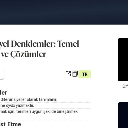
siyel Denklemler: Temel
 ve Çözümler
TR
Dif
ler
 diferansiyeller olarak tanımlanır.
ine dy/dx yazmaktır.
amak için, terimleri uygun şekilde birleştirmek
Test Etme