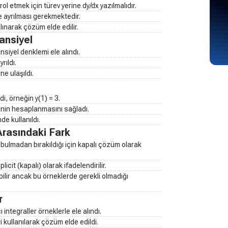
rol etmek için türev yerine dy/dx yazılmalıdır.
e ayrılması gerekmektedir.
 alınarak çözüm elde edilir.
ansiyel
nsiyel denklemi ele alındı.
rıldı.
ne ulaşıldı.
i, örneğin y(1) = 3.
nin hesaplanmasını sağladı.
de kullanıldı.
rasındaki Fark
k bulmadan bırakıldığı için kapalı çözüm olarak
it (kapalı) olarak ifadelendirilir.
ilir ancak bu örneklerde gerekli olmadığı
r
 integraller örneklerle ele alındı.
 kullanılarak çözüm elde edildi.