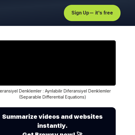
Sign Up
— it's free
eransiyel Denklemler : Ayrılabilir Diferansiyel Denklemler
(Separable Differential Equations)
Summarize videos and websites
instantly.
Get Browsy now! 🚀