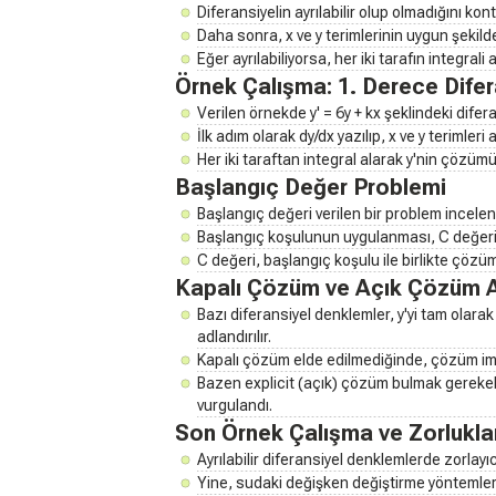
Diferansiyelin ayrılabilir olup olmadığını kont
Daha sonra, x ve y terimlerinin uygun şekild
Eğer ayrılabiliyorsa, her iki tarafın integrali
Örnek Çalışma: 1. Derece Difer
Verilen örnekde y' = 6y + kx şeklindeki difera
İlk adım olarak dy/dx yazılıp, x ve y terimleri ay
Her iki taraftan integral alarak y'nin çözümü
Başlangıç Değer Problemi
Başlangıç değeri verilen bir problem incelend
Başlangıç koşulunun uygulanması, C değeri
C değeri, başlangıç koşulu ile birlikte çözüm
Kapalı Çözüm ve Açık Çözüm A
Bazı diferansiyel denklemler, y'yi tam olara
adlandırılır.
Kapalı çözüm elde edilmediğinde, çözüm implic
Bazen explicit (açık) çözüm bulmak gerekeb
vurgulandı.
Son Örnek Çalışma ve Zorlukla
Ayrılabilir diferansiyel denklemlerde zorlayıcı
Yine, sudaki değişken değiştirme yöntemleri