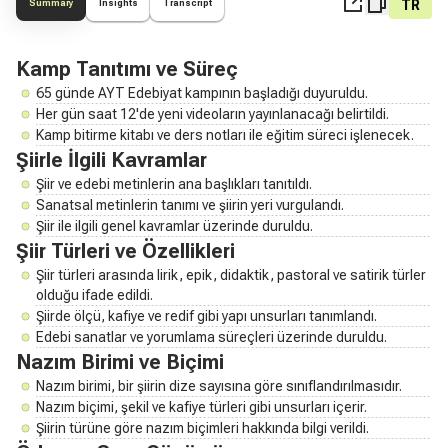
TR
Summary
Insights
Transcript
Kamp Tanıtımı ve Süreç
65 günde AYT Edebiyat kampının başladığı duyuruldu.
Her gün saat 12'de yeni videoların yayınlanacağı belirtildi.
Kamp bitirme kitabı ve ders notları ile eğitim süreci işlenecek.
Şiirle İlgili Kavramlar
Şiir ve edebi metinlerin ana başlıkları tanıtıldı.
Sanatsal metinlerin tanımı ve şiirin yeri vurgulandı.
Şiir ile ilgili genel kavramlar üzerinde duruldu.
Şiir Türleri ve Özellikleri
Şiir türleri arasında lirik, epik, didaktik, pastoral ve satirik türler
olduğu ifade edildi.
Şiirde ölçü, kafiye ve redif gibi yapı unsurları tanımlandı.
Edebi sanatlar ve yorumlama süreçleri üzerinde duruldu.
Nazım Birimi ve Biçimi
Nazım birimi, bir şiirin dize sayısına göre sınıflandırılmasıdır.
Nazım biçimi, şekil ve kafiye türleri gibi unsurları içerir.
Şiirin türüne göre nazım biçimleri hakkında bilgi verildi.