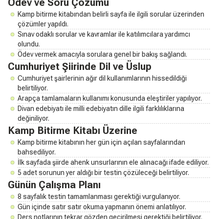
Ödev ve Soru Çözümü
Kamp bitirme kitabından belirli sayfa ile ilgili sorular üzerinden
çözümler yapıldı.
Sınav odaklı sorular ve kavramlar ile katılımcılara yardımcı
olundu.
Ödev vermek amacıyla sorulara genel bir bakış sağlandı.
Cumhuriyet Şiirinde Dil ve Üslup
Cumhuriyet şairlerinin ağır dil kullanımlarının hissedildiği
belirtiliyor.
Arapça tamlamaların kullanımı konusunda eleştiriler yapılıyor.
Divan edebiyatı ile milli edebiyatın dille ilgili farklılıklarına
değiniliyor.
Kamp Bitirme Kitabı Üzerine
Kamp bitirme kitabının her gün için açılan sayfalarından
bahsediliyor.
İlk sayfada şiirde ahenk unsurlarının ele alınacağı ifade ediliyor.
5 adet sorunun yer aldığı bir testin çözüleceği belirtiliyor.
Günün Çalışma Planı
8 sayfalık testin tamamlanması gerektiği vurgulanıyor.
Gün içinde satır satır okuma yapmanın önemi anlatılıyor.
Ders notlarının tekrar gözden geçirilmesi gerektiği belirtiliyor.