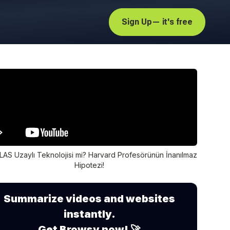
Sign Up
— it's free
LAS Uzaylı Teknolojisi mi? Harvard Profesörünün İnanılmaz
Hipotezi!
Summarize videos and websites
instantly.
Get Browsy now! 🚀