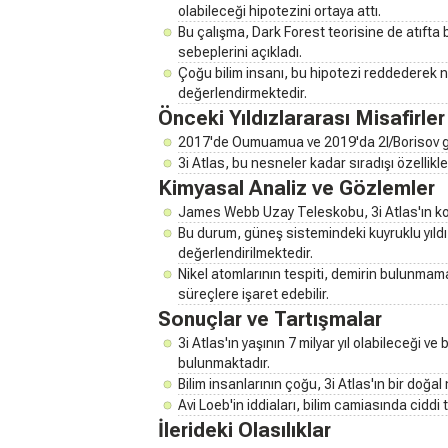
olabileceği hipotezini ortaya attı.
Bu çalışma, Dark Forest teorisine de atıfta
sebeplerini açıkladı.
Çoğu bilim insanı, bu hipotezi reddederek ne
değerlendirmektedir.
Önceki Yıldızlararası Misafirler
2017'de Oumuamua ve 2019'da 2I/Borisov gibi 
3i Atlas, bu nesneler kadar sıradışı özellikl
Kimyasal Analiz ve Gözlemler
James Webb Uzay Teleskobu, 3i Atlas'ın k
Bu durum, güneş sistemindeki kuyruklu yıldı
değerlendirilmektedir.
Nikel atomlarının tespiti, demirin bulunmam
süreçlere işaret edebilir.
Sonuçlar ve Tartışmalar
3i Atlas'ın yaşının 7 milyar yıl olabileceği ve
bulunmaktadır.
Bilim insanlarının çoğu, 3i Atlas'ın bir do
Avi Loeb'in iddiaları, bilim camiasında ciddi
İlerideki Olasılıklar