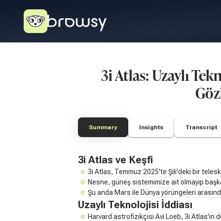
3i Atlas: Uzaylı Tek
Göz
Summary
Insights
Transcript
3i Atlas ve Keşfi
3i Atlas, Temmuz 2025'te Şili'deki bir teles
Nesne, güneş sistemimize ait olmayıp başka 
Şu anda Mars ile Dünya yörüngeleri arasınd
Uzaylı Teknolojisi İddiası
Harvard astrofizikçisi Avi Loeb, 3i Atlas'ın do