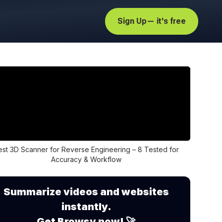
Sign Up
— it's free
est 3D Scanner for Reverse Engineering – 8 Tested for
Accuracy & Workflow
Summarize videos and websites
instantly.
Get Browsy now! 🚀