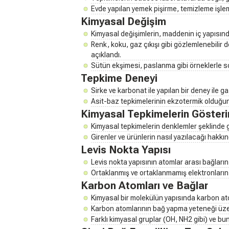
Evde yapılan yemek pişirme, temizleme işlemle
Kimyasal Değişim
Kimyasal değişimlerin, maddenin iç yapısında 
Renk, koku, gaz çıkışı gibi gözlemlenebilir d
açıklandı.
Sütün ekşimesi, paslanma gibi örneklerle so
Tepkime Deneyi
Sirke ve karbonat ile yapılan bir deney ile ga
Asit-baz tepkimelerinin ekzotermik olduğuna
Kimyasal Tepkimelerin Gösteri
Kimyasal tepkimelerin denklemler şeklinde gös
Girenler ve ürünlerin nasıl yazılacağı hakkında
Levis Nokta Yapısı
Levis nokta yapısının atomlar arası bağların 
Ortaklanmış ve ortaklanmamış elektronların
Karbon Atomları ve Bağlar
Kimyasal bir molekülün yapısında karbon ato
Karbon atomlarının bağ yapma yeteneği üzer
Farklı kimyasal gruplar (OH, NH2 gibi) ve bun