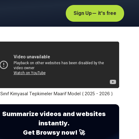
Sign Up
— it's free
.Sınıf Kimyasal Tepkimeler Maarif Model ( 2025 - 2026 )
Summarize videos and websites
instantly.
Get Browsy now! 🚀