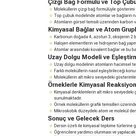
Çizgi Bağ Formülü ve Top Çub
Moleküllerin çizgi bağ formülüyle gösterimi 
Top çubuk modelinde atomlar ve bağların na
Atomların görsel temsili üzerinden karbon v
Kimyasal Bağlar ve Atom Grupl
Karbonun doğada 4, azotun 3, oksijenin 2 
Halojen elementlerin ve hidrojenin bağ yapm
Atomlar arasındaki kovalent bağlar ve bu ba
Uzay Dolgu Modeli ve Eşleştir
Uzay dolgu modelinin atomların hacimsel te
Farklı moleküllerin nasıl eşleştirileceği konu
Moleküllerin alt mikro seviyedeki gösterimler
Örneklerle Kimyasal Reaksiyon
Kimyasal denklemlerin alt mikro seviyedeki 
sunulmaktadır.
Örnek moleküllerin grafik temsilleri üzerind
Mikroskobik düzeydeki atom ve molekül den
Sonuç ve Gelecek Ders
Dersin özeti ile kimyasal tepkime türlerine g
Öğrencilere yardımcı olunması ve yapılacak