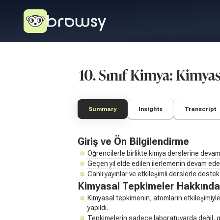
10. Sınıf Kimya: Kimya
Summary
Insights
Transcript
Giriş ve Ön Bilgilendirme
Öğrencilerle birlikte kimya derslerine devam 
Geçen yıl elde edilen ilerlemenin devam edece
Canlı yayınlar ve etkileşimli derslerle deste
Kimyasal Tepkimeler Hakkında
Kimyasal tepkimenin, atomların etkileşimiyl
yapıldı.
Tepkimelerin sadece laboratuvarda değil, g