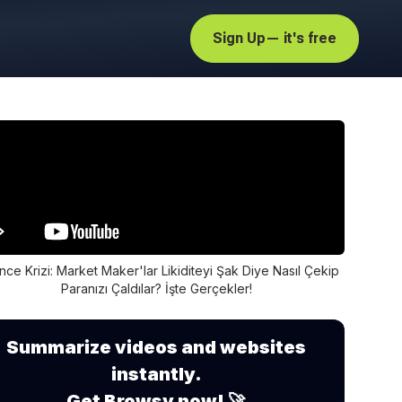
Sign Up
— it's free
nce Krizi: Market Maker'lar Likiditeyi Şak Diye Nasıl Çekip
Paranızı Çaldılar? İşte Gerçekler!
Summarize videos and websites
instantly.
Get Browsy now! 🚀