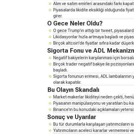
Alım ve satım emirleri arasındaki farkı kapat
Piyasalarda likidite eksikliği olduğunda fiya
girer.
O Gece Neler Oldu?
O gece Trump'ın attığı bir tweet, piyasalard
Likidasyonlar hızla artmaya başladı ve piyasa
Birçok altcoin'de fiyatlar sıfıra kadar düşer
Sigorta Fonu ve ADL Mekaniz
Negatif bakiyelerin karşılanması için borsal
Birçok trader negatif bakiye ile pozisyonla
başladı.
Sigorta fonunun erimesi, ADL lambalarının 
olarak kapatılır.
Bu Olayın Skandalı
Market makerlar likiditeyi neden çekti, henü
Piyasanın manipülasyonu ve yaratılan bu ka
Binance'ın bu konudaki açıklamaları yetersiz
Sonuç ve Uyarılar
Bu tür durumlarla karşılaşan yatırımcıların s
Yatırımcıların aceleci kararlar vermemesi ve 