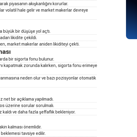
arak piyasanın akışkanlığını korurlar.
tlar volatil hale gelir ve market makerlar devreye
a büyük bir düşüşe yol açtı.
dan likidite çekildi.
ken, market makerlar aniden likiditeyi çekti.
ması
arda bir sigorta fonu bulunur.
rını kapatmak zorunda kalırken, sigorta fonu erimeye
yanmasına neden olur ve bazı pozisyonlar otomatik
z net bir açıklama yapılmadı.
os üzerine sorular sorulmalı.
 kaldı ve daha fazla şeffaflık bekleniyor.
akin kalması önemlidir.
beklemesi tavsiye edilir.